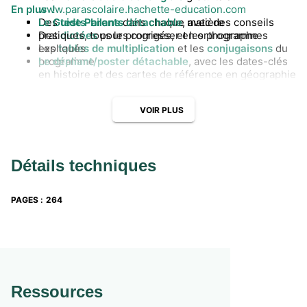
En plus !
www.parascolaire.hachette-education.com
Des
Le Guide Parents détachable
tests-bilans
dans chaque matière
, avec des conseils
Des
pratiques, tous les corrigés, et les programmes
dictées
pour progresser en orthographe
Les
expliqués
tables de multiplication
et les
conjugaisons
du
programme
Le dépliant/poster détachable
, avec les dates-clés
en histoire et des cartes de référence en géographie
VOIR PLUS
Détails techniques
PAGES
:
264
Ressources