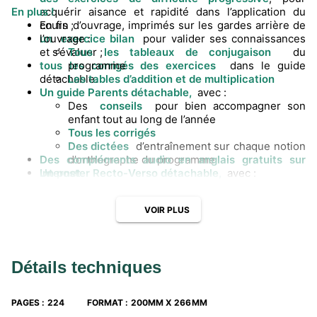
En plus !
acquérir aisance et rapidité dans l’application du
cours ;
En fin d’ouvrage, imprimés sur les gardes arrière de
un
l’ouvrage :
exercice bilan
pour valider ses connaissances
et s’évaluer ;
Tous les tableaux de conjugaison
du
tous les corrigés des exercices
programme
dans le guide
détachable.
Les tables d’addition et de multiplication
Un guide Parents détachable,
avec :
Des
conseils
pour bien accompagner son
enfant tout au long de l’année
Tous les corrigés
Des dictées
d’entraînement sur chaque notion
Des compléments audio en anglais gratuits sur
d’orthographe du programme
Un poster Recto-Verso détachable,
Internet.
avec :
Une frise historique au recto
Un planisphère
au verso
VOIR PLUS
Détails techniques
PAGES
:
224
FORMAT
:
200MM X 266MM