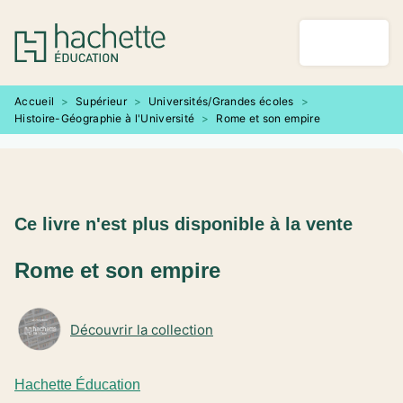
MENU
RECHERCHE
CONTENU
PIED DE PAGE
Accueil
>
Supérieur
>
Universités/Grandes écoles
>
Histoire-Géographie à l'Université
>
Rome et son empire
Ce livre n'est plus disponible à la vente
Rome et son empire
Découvrir la collection
Hachette Éducation