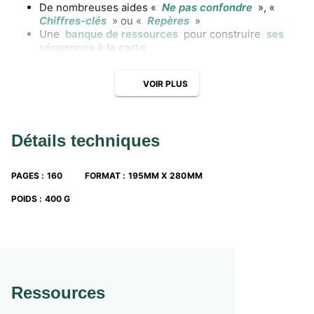
De nombreuses aides «
Ne pas confondre
», «
Chiffres-clés
» ou «
Repères
»
Une
banque de ressources
pour construire
ses
séquences à la carte
VOIR PLUS
Détails techniques
PAGES
:
160
FORMAT
:
195MM X 280MM
POIDS
:
400 G
Ressources