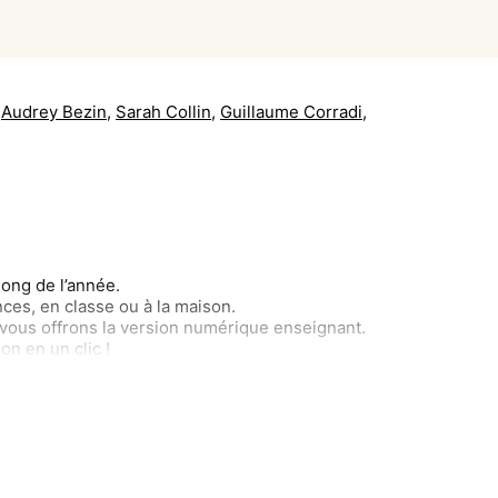
Audrey Bezin
,
Sarah Collin
,
Guillaume Corradi
,
ong de l’année.
nces, en classe ou à la maison.
vous offrons la version numérique enseignant.
on en un clic !