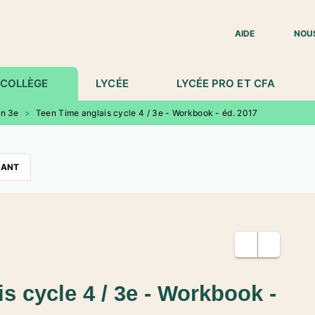
IED DE PAGE
AIDE
NOU
COLLÈGE
LYCÉE
LYCÉE PRO ET CFA
en 3e
>
Teen Time anglais cycle 4 / 3e - Workbook - éd. 2017
NANT
s cycle 4 / 3e - Workbook -