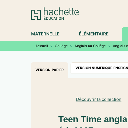
MENU
RECHERCHE
CONTENU
P
MATERNELLE
ÉLÉMENTAIRE
Accueil
>
Collège
>
Anglais au Collège
>
Anglais 
VERSION NUMÉRIQUE ENSEIG
VERSION PAPIER
Découvrir la collection
Teen Time anglai