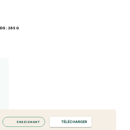
IDS
:
265 G
TÉLÉCHARGER
ENSEIGNANT