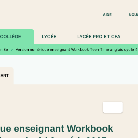
IED DE PAGE
AIDE
NOU
COLLÈGE
LYCÉE
LYCÉE PRO ET CFA
en 3e
>
Version numérique enseignant Workbook Teen Time anglais cycle 4 
NANT
que enseignant Workbook