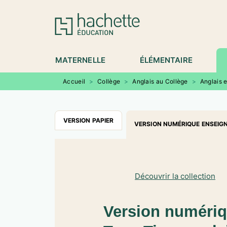
MENU
RECHERCHE
CONTENU
P
MATERNELLE
ÉLÉMENTAIRE
Accueil
>
Collège
>
Anglais au Collège
>
Anglais 
VERSION PAPIER
VERSION NUMÉRIQUE ENSEIG
Découvrir la collection
Version numéri