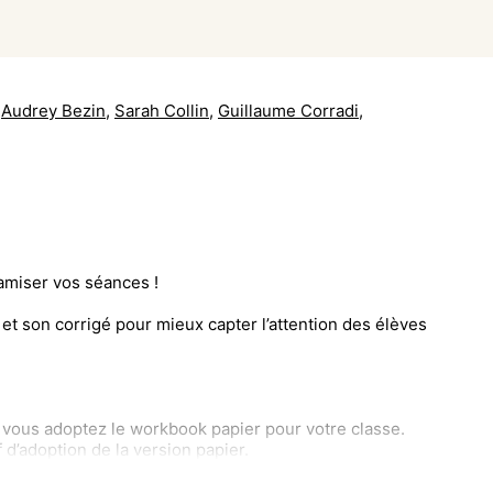
Audrey Bezin
,
Sarah Collin
,
Guillaume Corradi
,
amiser vos séances !
e et son corrigé pour mieux capter l’attention des élèves
 vous adoptez le workbook papier pour votre classe.
f d’adoption de la version papier.