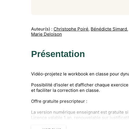
Auteur(s) :
Christophe Poiré
,
Bénédicte Simard
,
Marie Deloison
Présentation
Vidéo-projetez le workbook en classe pour dyn
Possibilité d’isoler et d’afficher chaque exercic
et faciliter la correction en classe.
Offre gratuite prescripteur :
La version numérique enseignant est gratuite si
Licence valable 1 an, renouvelable sur justificati