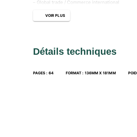
– Global trade / Commerce international
VOIR PLUS
Détails techniques
PAGES
:
64
FORMAT
:
136MM X 181MM
POI