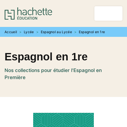
MENU
RECHERCHE
CONTENU
PIED DE PAGE
Accueil
>
Lycée
>
Espagnol au Lycée
>
Espagnol en 1re
Espagnol en 1re
Nos collections pour étudier l'Espagnol en
Première