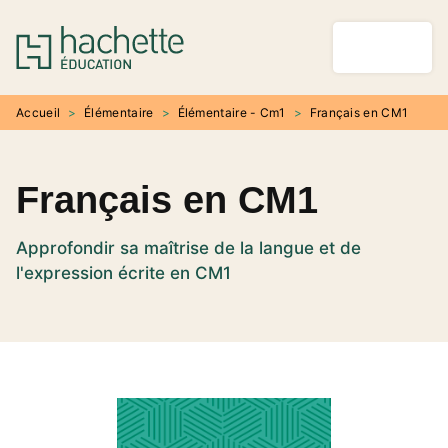
MENU
RECHERCHE
CONTENU
PIED DE PAGE
Accueil
>
Élémentaire
>
Élémentaire - Cm1
>
Français en CM1
Français en CM1
Approfondir sa maîtrise de la langue et de
l'expression écrite en CM1