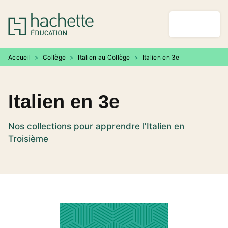
MENU
RECHERCHE
CONTENU
PIED DE PAGE
Accueil
>
Collège
>
Italien au Collège
>
Italien en 3e
Italien en 3e
Nos collections pour apprendre l'Italien en
Troisième