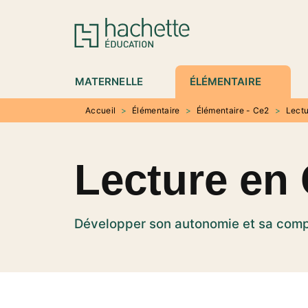
MENU
RECHERCHE
CONTENU
P
MATERNELLE
ÉLÉMENTAIRE
Accueil
>
Élémentaire
>
Élémentaire - Ce2
>
Lectu
Lecture en
Développer son autonomie et sa comp