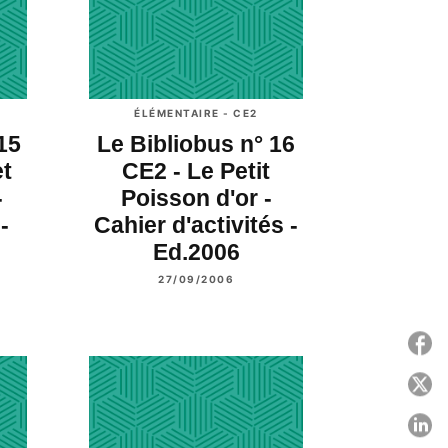
ÉLÉMENTAIRE - CE2
15
Le Bibliobus n° 16
et
CE2 - Le Petit
-
Poisson d'or -
-
Cahier d'activités -
Ed.2006
27/09/2006
P
P
P