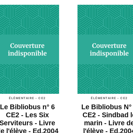
ÉLÉMENTAIRE - CE2
ÉLÉMENTAIRE - CE2
Le Bibliobus n° 6
Le Bibliobus N°
CE2 - Les Six
CE2 - Sindbad l
Serviteurs - Livre
marin - Livre d
e l'élève - Ed.2004
l'élève - Ed.200