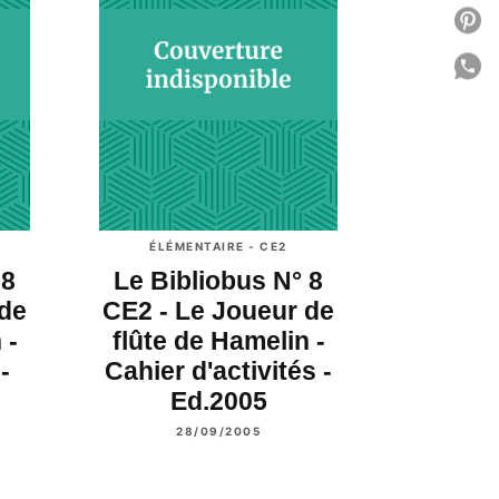
P
P
C
ÉLÉMENTAIRE - CE2
 8
Le Bibliobus N° 8
 de
CE2 - Le Joueur de
 -
flûte de Hamelin -
-
Cahier d'activités -
Ed.2005
28/09/2005