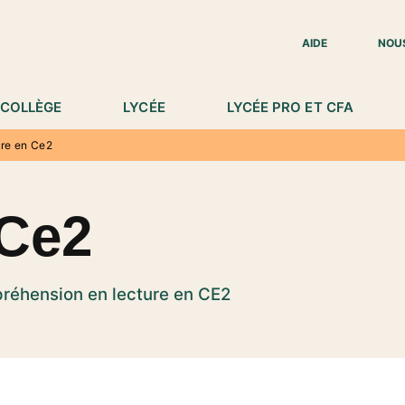
IED DE PAGE
AIDE
NOU
COLLÈGE
LYCÉE
LYCÉE PRO ET CFA
re en Ce2
 Ce2
réhension en lecture en CE2