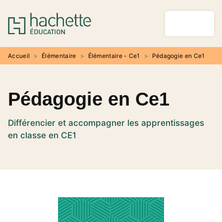
MENU
RECHERCHE
CONTENU
PIED DE PAGE
Accueil
>
Élémentaire
>
Élémentaire - Ce1
>
Pédagogie en Ce1
Pédagogie en Ce1
Différencier et accompagner les apprentissages
en classe en CE1