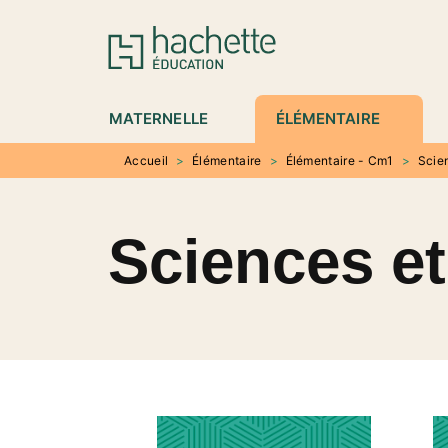
MENU
RECHERCHE
CONTENU
P
MATERNELLE
ÉLÉMENTAIRE
Accueil
>
Élémentaire
>
Élémentaire - Cm1
>
Scie
Sciences e