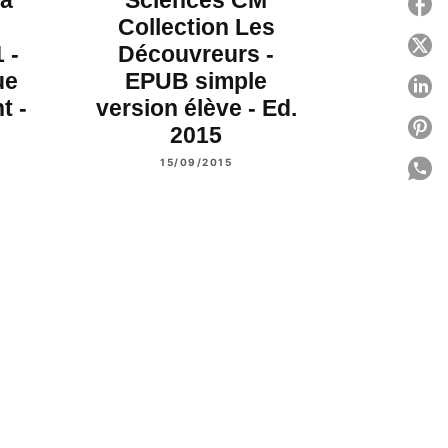
P
Collection Les
P
 -
Découvreurs -
ue
EPUB simple
P
t -
version élève - Ed.
P
2015
15/09/2015
P
C