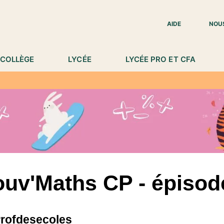
IED DE PAGE
AIDE
NOU
COLLÈGE
LYCÉE
LYCÉE PRO ET CFA
uv'Maths CP - épisod
rofdesecoles