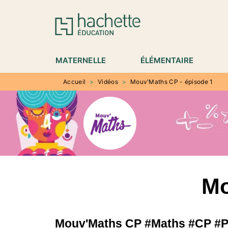
MENU
RECHERCHE
CONTENU
P
MATERNELLE
ÉLÉMENTAIRE
Accueil
>
Vidéos
>
Mouv'Maths CP - épisode 1
Mo
Mouv'Maths CP #Maths #CP #P