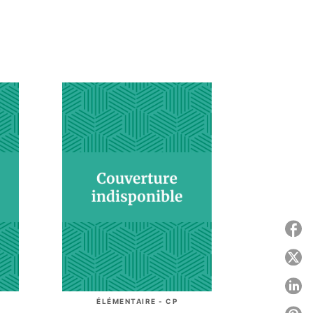
P
P
P
ÉLÉMENTAIRE - CP