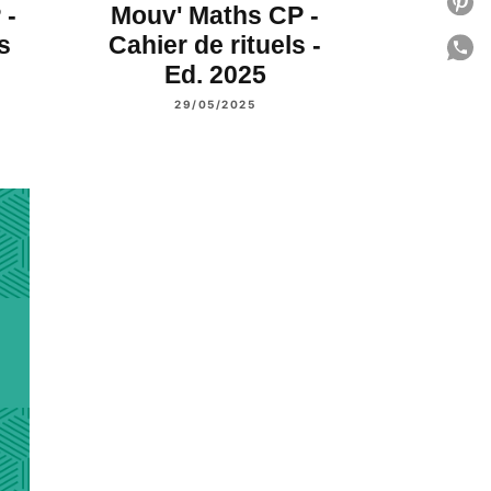
P
 -
Mouv' Maths CP -
s
Cahier de rituels -
P
Ed. 2025
C
29/05/2025