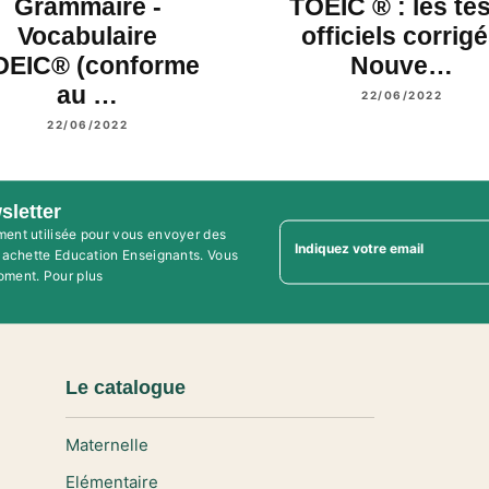
Grammaire -
TOEIC ® : les te
Vocabulaire
officiels corrig
OEIC® (conforme
Nouve…
au …
22/06/2022
22/06/2022
sletter
ment utilisée pour vous envoyer des
Indiquez votre email
'Hachette Education Enseignants. Vous
oment. Pour plus
Le catalogue
Maternelle
Elémentaire