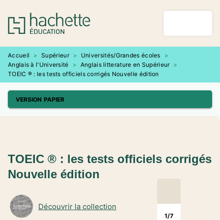
MENU
RECHERCHE
CONTENU
PIED DE PAGE
Accueil
>
Supérieur
>
Universités/Grandes écoles
>
Anglais à l'Université
>
Anglais litterature en Supérieur
>
TOEIC ® : les tests officiels corrigés Nouvelle édition
VERSION PAPIER
TOEIC ® : les tests officiels corrigés
Nouvelle édition
Découvrir la collection
1
/
7