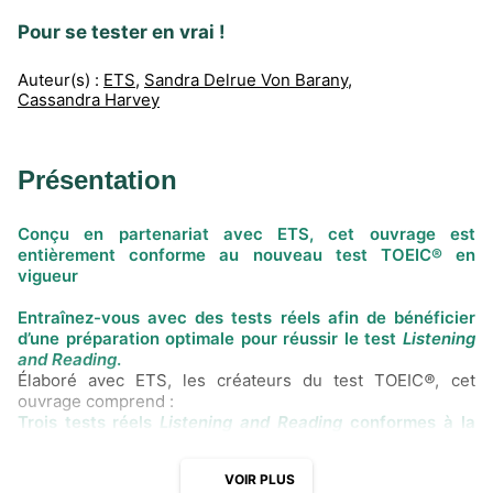
Pour se tester en vrai !
Auteur(s) :
ETS
,
Sandra Delrue Von Barany
,
Cassandra Harvey
Présentation
Conçu en partenariat avec ETS, cet ouvrage est
entièrement conforme au nouveau test TOEIC® en
vigueur
Entraînez-vous avec des tests réels afin de bénéficier
d’une préparation optimale pour réussir le test
Listening
and Reading
.
Élaboré avec ETS, les créateurs du test TOEIC
®
, cet
ouvrage comprend :
Trois tests réels
Listening and Reading
conformes à la
nouvelle version du test
une explication détaillée des changements dans le
VOIR PLUS
nouveau test ;