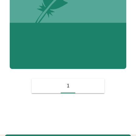
V. Adoumié
1