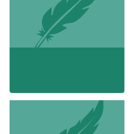
Benabdallah Abdelrani