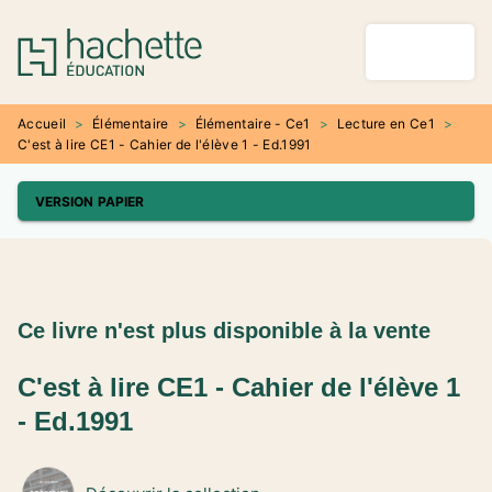
MENU
RECHERCHE
CONTENU
PIED DE PAGE
Accueil
>
Élémentaire
>
Élémentaire - Ce1
>
Lecture en Ce1
>
C'est à lire CE1 - Cahier de l'élève 1 - Ed.1991
VERSION PAPIER
Ce livre n'est plus disponible à la vente
C'est à lire CE1 - Cahier de l'élève 1
- Ed.1991