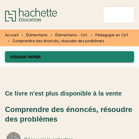
MENU
RECHERCHE
CONTENU
PIED DE PAGE
Accueil
>
Élémentaire
>
Élémentaire - Ce1
>
Pédagogie en Ce1
>
Comprendre des énoncés, résoudre des problèmes
VERSION PAPIER
Ce livre n'est plus disponible à la vente
Comprendre des énoncés, résoudre
des problèmes