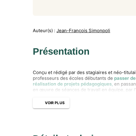
Auteur(s) :
Jean-François Simonpoli
Présentation
Conçu et rédigé par des stagiaires et néo-titula
professeurs des écoles débutants de
passer de
réalisation de projets pédagogiques,
en passan
en œuvre de séances de travail en équipe, par l
VOIR PLUS