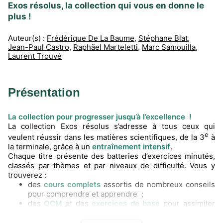
Exos résolus, la collection qui vous en donne le
plus !
Auteur(s) :
Frédérique De La Baume
,
Stéphane Blat
,
Jean-Paul Castro
,
Raphäel Marteletti
,
Marc Samouilla
,
Laurent Trouvé
Présentation
La collection pour progresser jusqu’à l’excellence !
La collection Exos résolus s’adresse à tous ceux qui
e
veulent réussir dans les matières scientifiques, de la 3
à
la terminale, grâce à un
entraînement intensif
.
Chaque titre présente des batteries d’exercices minutés,
classés par thèmes et par niveaux de difficulté. Vous y
trouverez :
des
cours complets
assortis de nombreux conseils
pour comprendre et apprendre ;
des
QCM
et des
exercices de base
pour assimiler
les méthodes et les notions fondamentales ;
des
exercices d’entraînement
pour s’exercer et se