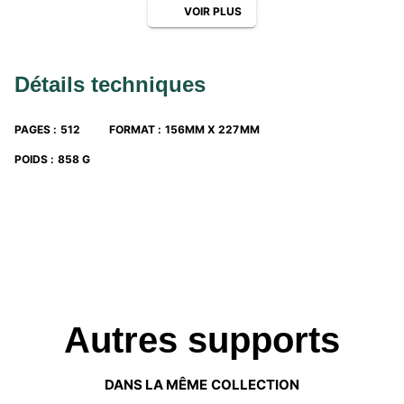
VOIR PLUS
perfectionner ;
18 sujets de type Bac
pour bien s’entraîner à
l’épreuve ;
tous les
corrigés détaillés
, avec de nombreux conseils.
Détails techniques
PAGES
:
512
FORMAT
:
156MM X 227MM
POIDS
:
858 G
Autres supports
DANS LA MÊME COLLECTION