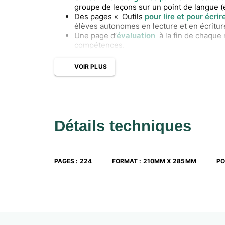
groupe de leçons sur un point de langue (e
Des pages « Outils
pour lire et pour écrir
élèves autonomes en lecture et en écritur
Une page d’
évaluation
à la fin de chaque 
compétences.
Une partie « Réinvestissement
»
permet d
de productions d’écrits courts.
VOIR PLUS
Le guide pédagogique comprend les éval
Détails techniques
PAGES
:
224
FORMAT
:
210MM X 285MM
PO