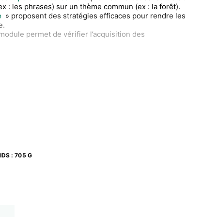
x : les phrases) sur un thème commun (ex : la forêt).
e
» proposent des stratégies efficaces pour rendre les
e.
module permet de vérifier l’acquisition des
e rebrasser plusieurs notions au travers d’énigmes et
uations par module.
IDS
:
705 G