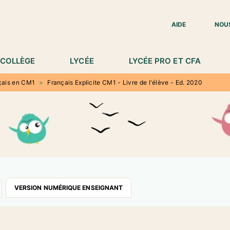
IED DE PAGE
AIDE
NOU
COLLÈGE
LYCÉE
LYCÉE PRO ET CFA
çais en CM1
>
Français Explicite CM1 - Livre de l'élève - Ed. 2020
VERSION NUMÉRIQUE ENSEIGNANT