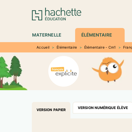
MENU
RECHERCHE
CONTENU
P
MATERNELLE
ÉLÉMENTAIRE
Accueil
>
Élémentaire
>
Élémentaire - Cm1
>
Fran
VERSION NUMÉRIQUE ÉLÈVE
VERSION PAPIER