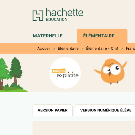
MENU
RECHERCHE
CONTENU
P
MATERNELLE
ÉLÉMENTAIRE
Accueil
>
Élémentaire
>
Élémentaire - Cm1
>
Fran
VERSION PAPIER
VERSION NUMÉRIQUE ÉLÈVE