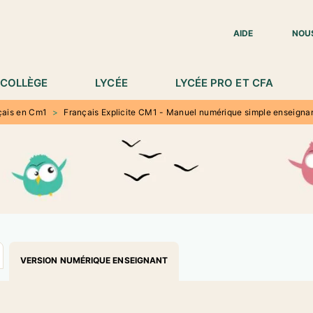
IED DE PAGE
AIDE
NOU
COLLÈGE
LYCÉE
LYCÉE PRO ET CFA
çais en Cm1
>
Français Explicite CM1 - Manuel numérique simple enseignan
VERSION NUMÉRIQUE ENSEIGNANT