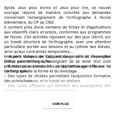
Après Jeux pour écrire et Jeux pour lire, ce nouvel
ouvrage répond de manière concrète aux demandes
concernant l’enseignement de l’orthographe à l’école
élémentaire, du CP au CM2.
Il contient près d’une centaine de fiches et d’applications
aux objectifs clairs et précis, conformes aux programmes
de l’école. Ces activités reposent sur des jeux d’écrit, sur
un travail structuré de l’orthographe, avec une attention
particulière portée aux besoins et au rythme des élèves,
ainsi qu’aux contraintes temporelles.
Une série d’exercices ludiques, de conseils et d’exemples
– Aspect ludique de l’apprentissage afin de réconcilier
précis permettront à l’enseignant de se doter d’un outil
l’élève avec l’orthographe.
précieux pour construire un apprentissage efficace de
– Nombreux exercices très variés tant au point de vue du
l’orthographe.
contenu que de la forme et du minutage.
– Des types de dictées permettant l’acquisition formative
Les points forts
des connaissances et le travail en ateliers.
– Des outils efficaces qui donnent aux enseignants des
moyens de remédiations individualisées.
VOIR PLUS