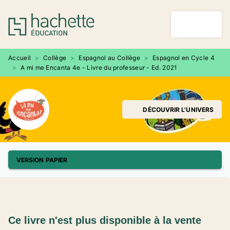
MENU
RECHERCHE
CONTENU
PIED DE PAGE
Accueil
>
Collège
>
Espagnol au Collège
>
Espagnol en Cycle 4
>
A mi me Encanta 4e - Livre du professeur - Ed. 2021
DÉCOUVRIR L'UNIVERS
VERSION PAPIER
Ce livre n'est plus disponible à la vente