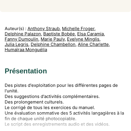
Auteur(s) :
Anthony Straub
,
Michelle Froger
,
Delphine Palazon
,
Baptiste Bobée
,
Elsa Caramia
,
Fanny Dumoulin
,
Marie Pauly
,
Evelyne Minglis
,
Julia Legris
,
Delphine Chambellon
,
Aline Charlette
,
Humaïraa Monguélia
Présentation
Des pistes d'exploitation pour les différentes pages de
l'unité.
Des suggestions d'activités complémentaires.
Des prolongement culturels.
Le corrigé de tous les exercices du manuel.
Une évaluation sommative des 5 activités langagières à la
fin de chaque unité photocopiable.
Le script des enregistrements audio et des vidéos.