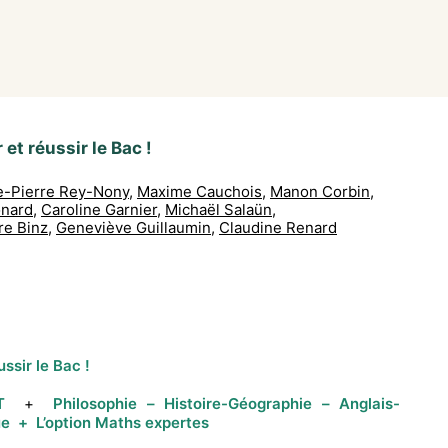
et réussir le Bac !
e-Pierre Rey-Nony
,
Maxime Cauchois
,
Manon Corbin
,
onard
,
Caroline Garnier
,
Michaël Salaün
,
re Binz
,
Geneviève Guillaumin
,
Claudine Renard
ssir le Bac !
SVT
+
Philosophie – Histoire-Géographie – Anglais-
que
+
L’option Maths expertes