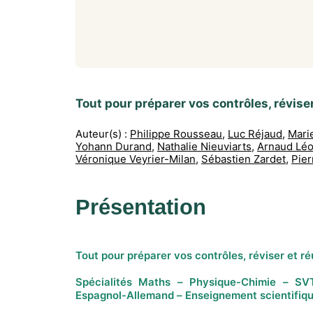
Tout pour préparer vos contrôles, réviser 
Auteur(s) :
Philippe Rousseau
,
Luc Réjaud
,
Mari
Yohann Durand
,
Nathalie Nieuviarts
,
Arnaud Lé
Véronique Veyrier-Milan
,
Sébastien Zardet
,
Pier
Présentation
Tout pour préparer vos contrôles, réviser et réu
Spécialités Maths – Physique-Chimie – 
Espagnol-Allemand – Enseignement scientifi