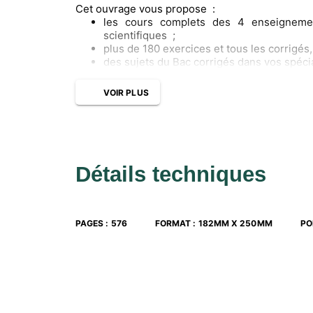
Cet ouvrage vous propose :
les cours complets des 4 enseigneme
scientifiques ;
plus de 180 exercices et tous les corrigés
des sujets du Bac corrigés dans vos spécia
le descriptif détaillé des épreuves et les 
l’option de maths expertes : le cours et d
VOIR PLUS
le Grand Oral : des conseils et des questio
Détails techniques
PAGES
:
576
FORMAT
:
182MM X 250MM
PO