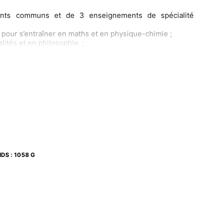
nts communs et de 3 enseignements de spécialité
, pour s’entraîner en maths et en physique-chimie ;
lités et en philosophie ;
conseils indispensables ;
es exercices corrigés ;
ns types traitées.
IDS
:
1058 G