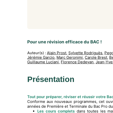
Pour une révision efficace du BAC !
Auteur(s) :
Alain Prost
,
Sylvette Rodriguès
,
Pegg
Jérémie Garcio
,
Marc Geronimi
,
Carole Brest
,
B
Guillaume Luciani
,
Florence Dedeyan
,
Jean-Yve
Présentation
Tout pour préparer, réviser et réussir votre Ba
Conforme aux nouveaux programmes, cet ouv
années de Première et Terminale du Bac Pro du
Les cours complets
dans toutes les mat