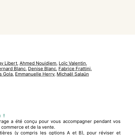
y Libert
,
Ahmed Nouidjem
,
Loïc Valentin
,
ernard Blanc
,
Denise Blanc
,
Fabrice Frattini
,
s Gola
,
Emmanuelle Herry
,
Michaël Salaün
c !
rage a été conçu pour vous accompagner pendant vos
 commerce et de la vente.
ières (y compris les options A et B), pour réviser et