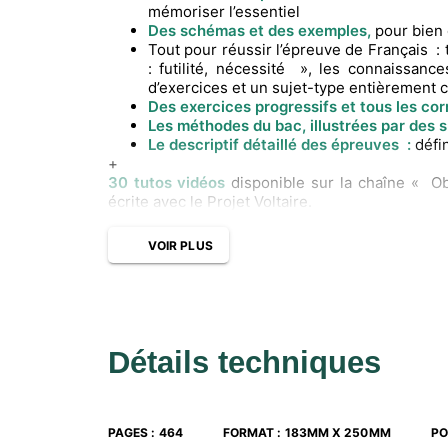
mémoriser l’essentiel
Des schémas et des exemples,
pour bien
Tout pour réussir l’épreuve de Français : 
: futilité, nécessité », les connaissan
d’exercices et un sujet-type entièrement 
Des exercices progressifs et tous les corr
Les méthodes du bac, illustrées par des 
Le descriptif détaillé des épreuves :
défin
+
30 tutos vidéos
disponible sur la chaîne « Ob
écrite avec le Projet Voltaire.
VOIR PLUS
Détails techniques
PAGES
:
464
FORMAT
:
183MM X 250MM
PO