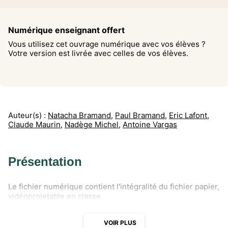
Numérique enseignant offert
Vous utilisez cet ouvrage numérique avec vos élèves ?
Votre version est livrée avec celles de vos élèves.
Auteur(s) :
Natacha Bramand
,
Paul Bramand
,
Eric Lafont
,
Claude Maurin
,
Nadège Michel
,
Antoine Vargas
Présentation
Le fichier numérique contient l'intégralité du fichier papier,
vidéoprojetable en classe.
VOIR PLUS