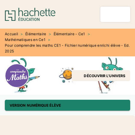
MENU
RECHERCHE
CONTENU
PIED DE PAGE
Accueil
>
Élémentaire
>
Élémentaire - Ce1
>
Mathématiques en Ce1
>
Pour comprendre les maths CE1 - Fichier numérique enrichi élève - Ed.
2025
DÉCOUVRIR L'UNIVERS
VERSION NUMÉRIQUE ÉLÈVE