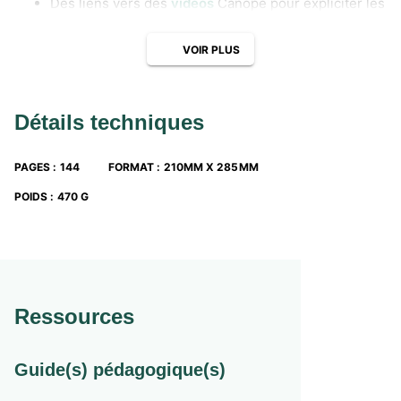
Des liens vers des
vidéos
Canopé pour expliciter les
notions.
Des liens vers des
exercices interactifs
pour
VOIR PLUS
s’entraîner autrement.
Des
évaluations
régulières.
Un
cahier de leçons
à télécharger avec l’essentiel à
retenir.
Détails techniques
PAGES
:
144
FORMAT
:
210MM X 285MM
POIDS
:
470 G
Ressources
Guide(s) pédagogique(s)