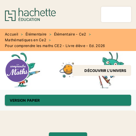
MENU
RECHERCHE
CONTENU
PIED DE PAGE
Accueil
>
Élémentaire
>
Élémentaire - Ce2
>
Mathématiques en Ce2
>
Pour comprendre les maths CE2 - Livre élève - Ed. 2026
DÉCOUVRIR L'UNIVERS
VERSION PAPIER