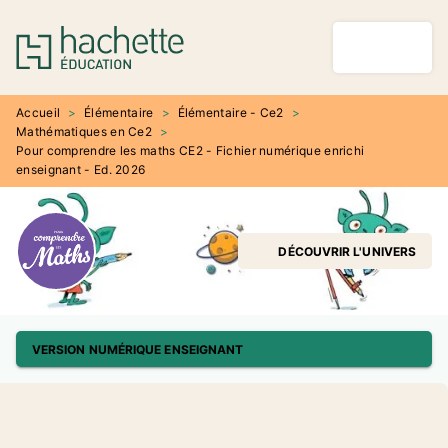
MENU
RECHERCHE
CONTENU
PIED DE PAGE
Accueil
>
Élémentaire
>
Élémentaire - Ce2
>
Mathématiques en Ce2
>
Pour comprendre les maths CE2 - Fichier numérique enrichi
enseignant - Ed. 2026
DÉCOUVRIR L'UNIVERS
VERSION NUMÉRIQUE ENSEIGNANT