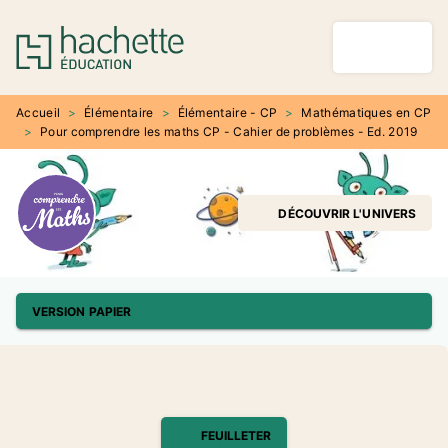
MENU
RECHERCHE
CONTENU
PIED DE PAGE
Accueil
>
Élémentaire
>
Élémentaire - CP
>
Mathématiques en CP
>
Pour comprendre les maths CP - Cahier de problèmes - Ed. 2019
DÉCOUVRIR L'UNIVERS
VERSION PAPIER
FEUILLETER