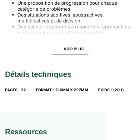
Une proposition de progression pour chaque
catégorie de problèmes.
Des situations additives, soustractives,
multiplicatives et de division.
Des pages « J’apprends à résoudre » reprenant les
méthodologies de problèmes travaillées.
VOIR PLUS
Détails techniques
PAGES
:
32
FORMAT
:
210MM X 297MM
POIDS
:
120 G
Ressources