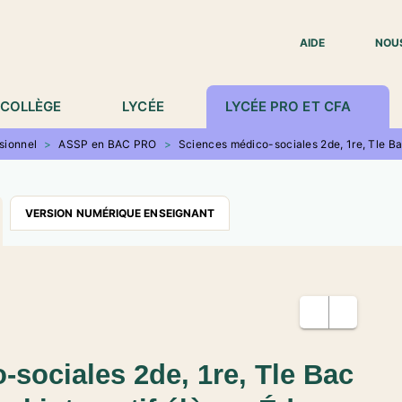
IED DE PAGE
AIDE
NOU
COLLÈGE
LYCÉE
LYCÉE PRO ET CFA
sionnel
>
ASSP en BAC PRO
>
Sciences médico-sociales 2de, 1re, Tle Ba
VERSION NUMÉRIQUE ENSEIGNANT
sociales 2de, 1re, Tle Bac