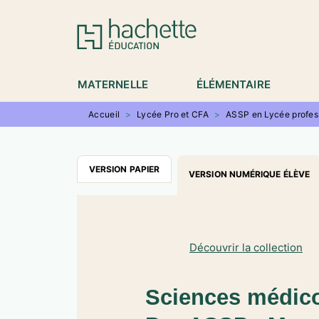
MENU
RECHERCHE
CONTENU
P
MATERNELLE
ÉLÉMENTAIRE
Accueil
>
Lycée Pro et CFA
>
ASSP en Lycée profes
VERSION PAPIER
VERSION NUMÉRIQUE ÉLÈVE
Découvrir la collection
Sciences médico-