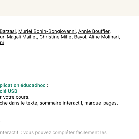
 Barzasi
,
Muriel Bonin-Bongiovanni
,
Annie Bouffier
,
ur
,
Magali Maillet
,
Christine Millet Bayol
,
Aline Molinari
,
ni
plication éducadhoc
:
clé USB
.
 votre cours.
che dans le texte, sommaire interactif, marque-pages,
.
nteractif : vous pouvez compléter facilement les