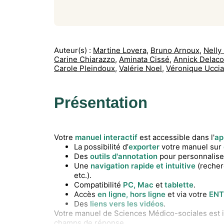
Auteur(s) :
Martine Lovera
,
Bruno Arnoux
,
Nelly
Carine Chiarazzo
,
Aminata Cissé
,
Annick Delaco
Carole Pleindoux
,
Valérie Noel
,
Véronique Uccia
Présentation
Votre
manuel interactif
est accessible dans l'
ap
La possibilité d’
exporter
votre manuel sur
Des
outils d'annotation
pour personnaliser
Une
navigation rapide et intuitive
(recher
etc.).
Compatibilité
PC, Mac
et
tablette
.
Accès
en ligne, hors ligne
et via votre
ENT
Des
liens vers les vidéos
.
Votre manuel de Sciences Médico-sociales est i
champs de réponse.