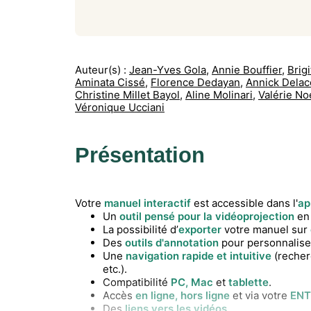
Auteur(s) :
Jean-Yves Gola
,
Annie Bouffier
,
Brigi
Aminata Cissé
,
Florence Dedayan
,
Annick Delac
Christine Millet Bayol
,
Aline Molinari
,
Valérie No
Véronique Ucciani
Présentation
Votre
manuel interactif
est accessible dans l'
ap
Un
outil pensé pour la vidéoprojection
en
La possibilité d’
exporter
votre manuel sur
Des
outils d'annotation
pour personnalise
Une
navigation rapide et intuitive
(recher
etc.).
Compatibilité
PC, Mac
et
tablette
.
Accès
en ligne, hors ligne
et via votre
ENT
Des
liens vers les vidéos
.