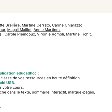
tte Brelière
,
Martine Cerrato
,
Carine Chiarazzo
,
our
,
Magali Maillet
,
Annie Martinez
,
el
,
Carole Pleindoux
,
Virginie Romoli
,
Martine Tichit
,
plication éducadhoc
:
 classe de vos ressources en haute définition.
clé USB
.
r votre cours.
che dans le texte, sommaire interactif, marque-pages,
.