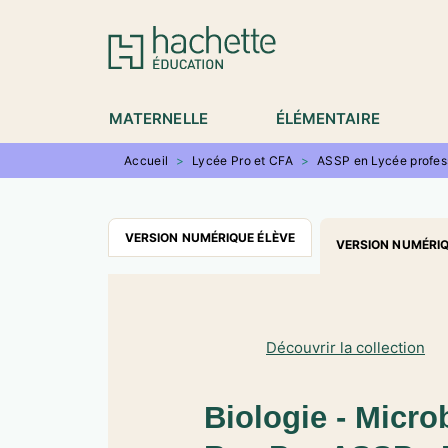
MENU
RECHERCHE
CONTENU
P
MATERNELLE
ÉLÉMENTAIRE
Accueil
>
Lycée Pro et CFA
>
ASSP en Lycée profes
VERSION NUMÉRIQUE ÉLÈVE
VERSION NUMÉRI
Découvrir la collection
Biologie - Micro