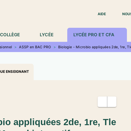
IED DE PAGE
AIDE
NOU
COLLÈGE
LYCÉE
LYCÉE PRO ET CFA
sionnel
>
ASSP en BAC PRO
>
Biologie - Microbio appliquées 2de, 1re, T
QUE ENSEIGNANT
bio appliquées 2de, 1re, Tle