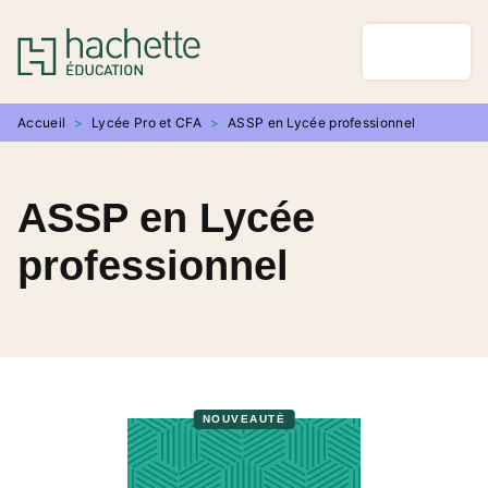
MENU
RECHERCHE
CONTENU
PIED DE PAGE
Accueil
>
Lycée Pro et CFA
>
ASSP en Lycée professionnel
ASSP en Lycée
professionnel
NOUVEAUTÉ