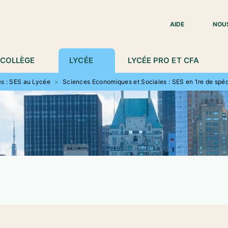
IED DE PAGE
AIDE
NOU
COLLÈGE
LYCÉE
LYCÉE PRO ET CFA
s : SES au Lycée
>
Sciences Economiques et Sociales : SES en 1re de spéc