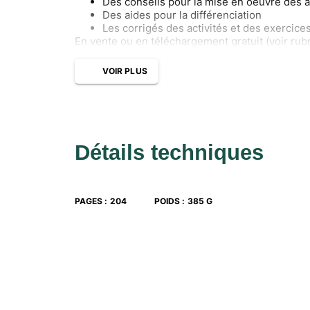
Des conseils pour la mise en oeuvre des a
Des aides pour la différenciation
Les corrigés des activités et des exercice
En vente ou en téléchargement gratuit (voir r
VOIR PLUS
Détails techniques
PAGES
:
204
POIDS
:
385 G