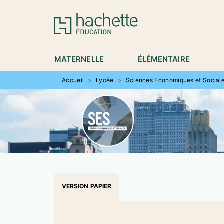
MENU
RECHERCHE
CONTENU
P
MATERNELLE
ÉLÉMENTAIRE
Accueil
>
Lycée
>
Sciences Economiques et Sociale
VERSION PAPIER