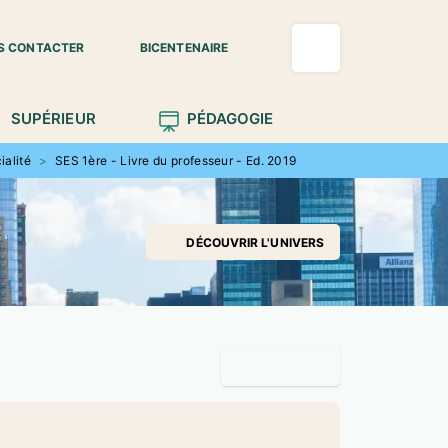
S CONTACTER
BICENTENAIRE
SUPÉRIEUR
PÉDAGOGIE
ialité
>
SES 1ère - Livre du professeur - Ed. 2019
DÉCOUVRIR L'UNIVERS