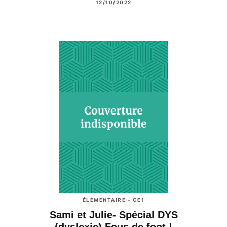
12/10/2022
ÉLÉMENTAIRE - CE1
Sami et Julie- Spécial DYS
(dyslexie) Fous de foot !