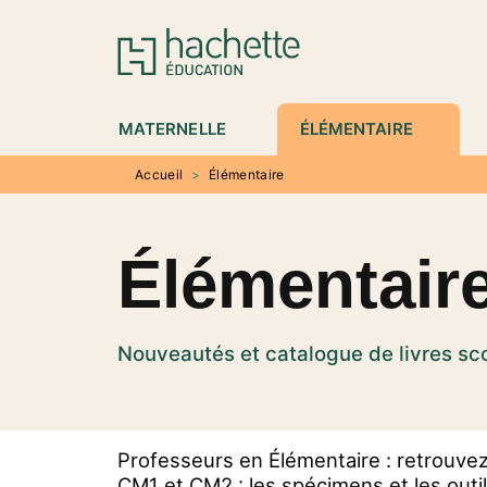
MENU
RECHERCHE
CONTENU
P
MATERNELLE
ÉLÉMENTAIRE
Accueil
>
Élémentaire
Élémentair
Nouveautés et catalogue de livres sco
Professeurs en Élémentaire : retrouvez 
CM1 et CM2 : les spécimens et les outi