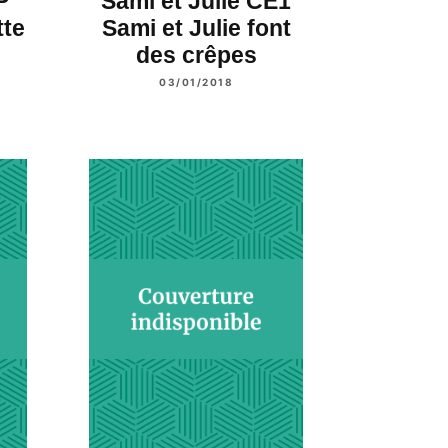
P
Sami et Julie CE1
tte
Sami et Julie font
des crêpes
03/01/2018