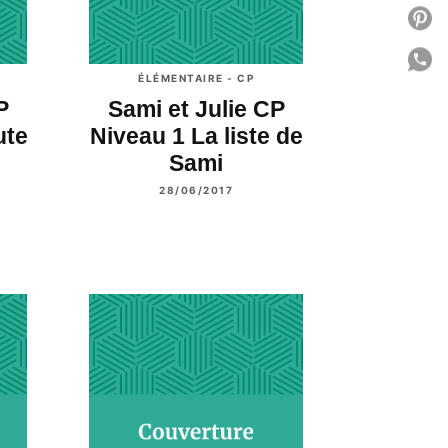
P
P
ÉLÉMENTAIRE - CP
C
P
Sami et Julie CP
ute
Niveau 1 La liste de
Sami
28/06/2017