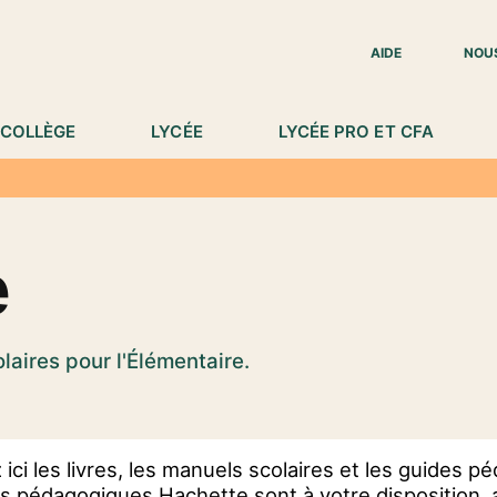
IED DE PAGE
AIDE
NOU
COLLÈGE
LYCÉE
LYCÉE PRO ET CFA
e
laires pour l'Élémentaire.
ici les livres, les manuels scolaires et les guides 
ls pédagogiques Hachette sont à votre disposition,