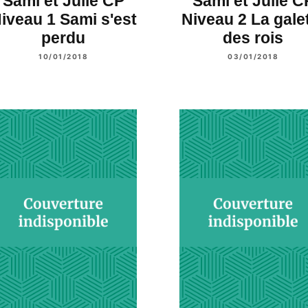
Sami et Julie CP
Sami et Julie C
iveau 1 Sami s'est
Niveau 2 La gale
perdu
des rois
10/01/2018
03/01/2018