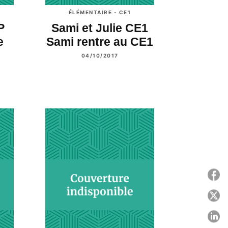
ÉLÉMENTAIRE - CE1
P
Sami et Julie CE1
e
Sami rentre au CE1
04/10/2017
P
P
P