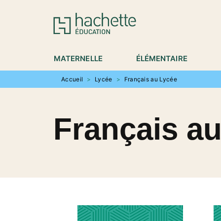
MENU
RECHERCHE
CONTENU
P
MATERNELLE
ÉLÉMENTAIRE
Accueil
>
Lycée
>
Français au Lycée
Français a