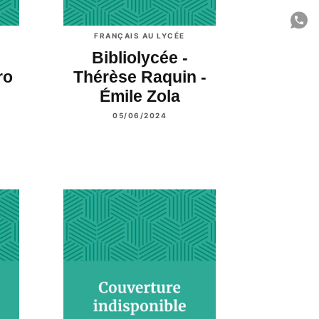
P
FRANÇAIS AU LYCÉE
C
e
Bibliolycée -
ro
Thérèse Raquin -
Émile Zola
05/06/2024