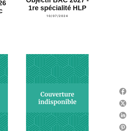
Objectif BAC 2027 -
26
1re spécialité HLP
c
10/07/2024
P
P
P
P