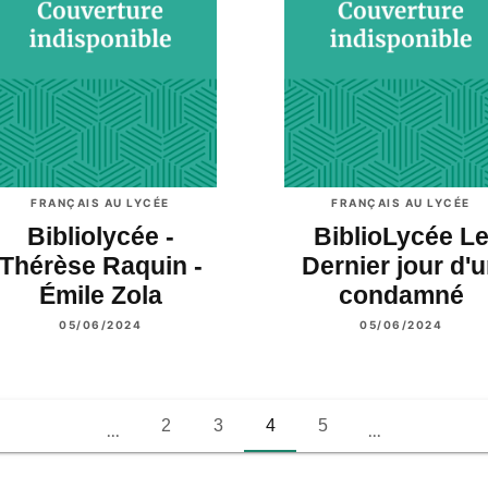
FRANÇAIS AU LYCÉE
FRANÇAIS AU LYCÉE
Bibliolycée -
BiblioLycée L
Thérèse Raquin -
Dernier jour d'
Émile Zola
condamné
05/06/2024
05/06/2024
2
3
4
5
...
...