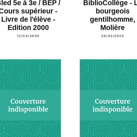
led 5e à 3e / BEP /
BiblioCollège - 
Cours supérieur -
bourgeois
Livre de l'élève -
gentilhomme,
Edition 2000
Molière
12/04/2000
26/02/2025