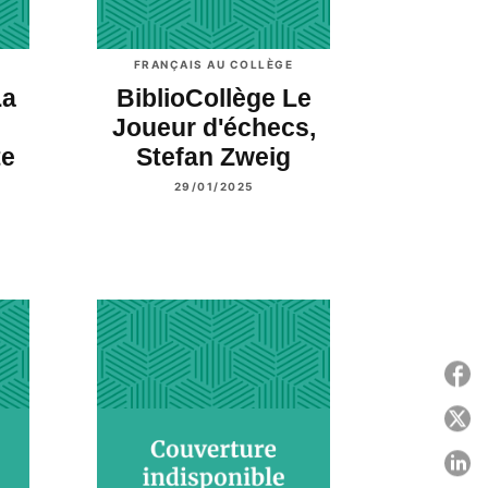
FRANÇAIS AU COLLÈGE
La
BiblioCollège Le
Joueur d'échecs,
te
Stefan Zweig
29/01/2025
P
P
P