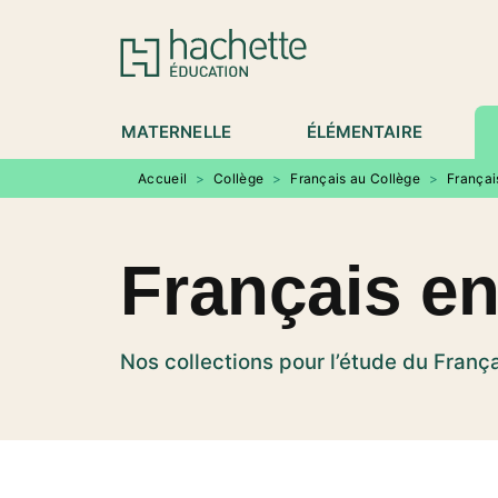
MENU
RECHERCHE
CONTENU
P
MATERNELLE
ÉLÉMENTAIRE
Accueil
>
Collège
>
Français au Collège
>
Françai
Français en
Nos collections pour l’étude du Franç