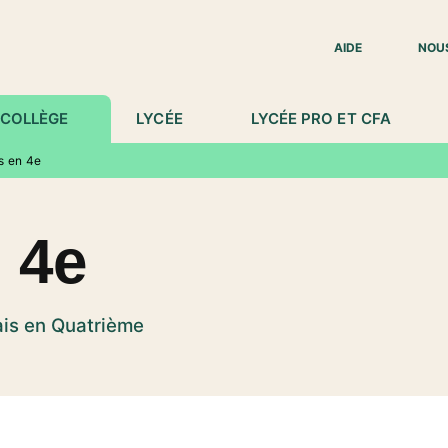
IED DE PAGE
AIDE
NOU
COLLÈGE
LYCÉE
LYCÉE PRO ET CFA
s en 4e
 4e
ais en Quatrième