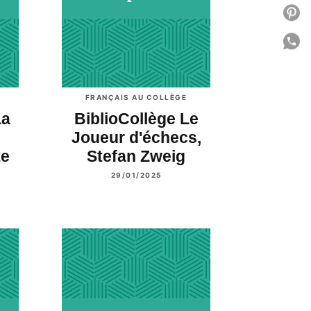
P
P
C
FRANÇAIS AU COLLÈGE
La
BiblioCollège Le
Joueur d'échecs,
te
Stefan Zweig
29/01/2025