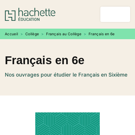
MENU
RECHERCHE
CONTENU
PIED DE PAGE
Accueil
>
Collège
>
Français au Collège
>
Français en 6e
Français en 6e
Nos ouvrages pour étudier le Français en Sixième