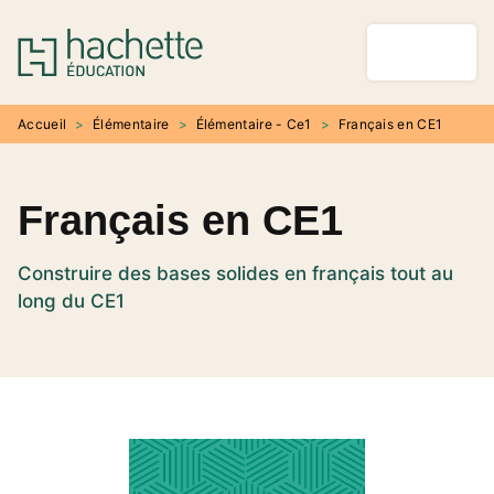
MENU
RECHERCHE
CONTENU
PIED DE PAGE
Accueil
>
Élémentaire
>
Élémentaire - Ce1
>
Français en CE1
Français en CE1
Construire des bases solides en français tout au
long du CE1