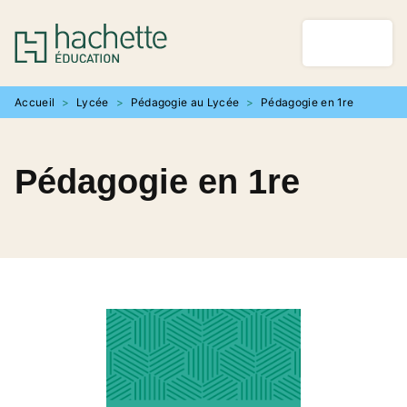
MENU
RECHERCHE
CONTENU
PIED DE PAGE
Accueil
>
Lycée
>
Pédagogie au Lycée
>
Pédagogie en 1re
Pédagogie en 1re