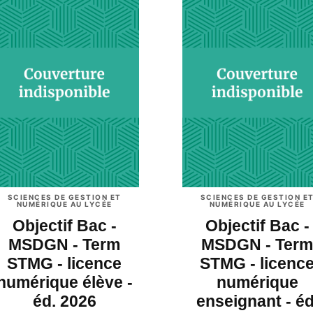
SCIENCES DE GESTION ET
SCIENCES DE GESTION E
NUMÉRIQUE AU LYCÉE
NUMÉRIQUE AU LYCÉE
Objectif Bac -
Objectif Bac -
MSDGN - Term
MSDGN - Term
STMG - licence
STMG - licenc
numérique élève -
numérique
éd. 2026
enseignant - éd