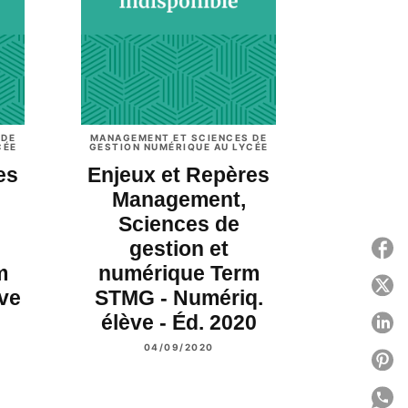
 DE
MANAGEMENT ET SCIENCES DE
CÉE
GESTION NUMÉRIQUE AU LYCÉE
es
Enjeux et Repères
Management,
Sciences de
gestion et
P
m
numérique Term
P
ve
STMG - Numériq.
élève - Éd. 2020
P
04/09/2020
P
P