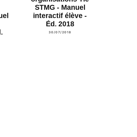
STMG - Manuel
uel
interactif élève -
Éd. 2018
.
30/07/2018