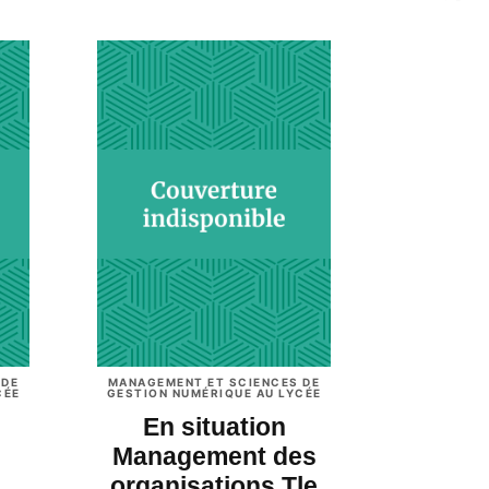
C
 DE
MANAGEMENT ET SCIENCES DE
CÉE
GESTION NUMÉRIQUE AU LYCÉE
En situation
Management des
organisations Tle