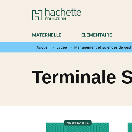
MENU
RECHERCHE
CONTENU
P
MATERNELLE
ÉLÉMENTAIRE
Accueil
>
Lycée
>
Management et sciences de gest
Terminale
NOUVEAUTÉ