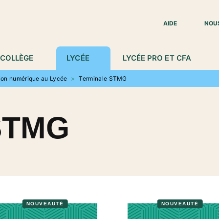
IED DE PAGE
AIDE
NOU
COLLÈGE
LYCÉE
LYCÉE PRO ET CFA
ion numérique au Lycée
>
Terminale STMG
 STMG
NOUVEAUTÉ
NOUVEAUTÉ