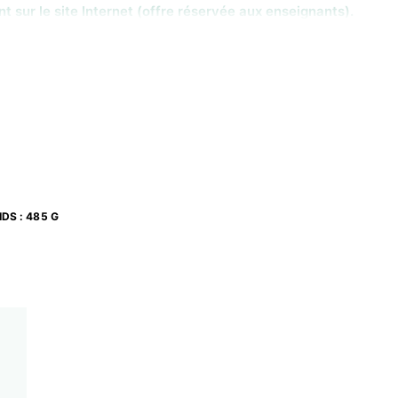
sur le site Internet (offre réservée aux enseignants).
IDS
:
485 G