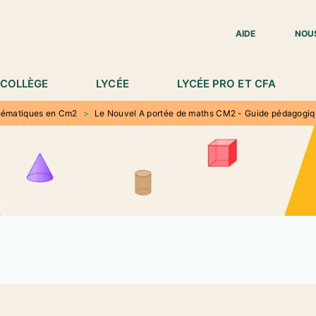
IED DE PAGE
AIDE
NOU
COLLÈGE
LYCÉE
LYCÉE PRO ET CFA
ématiques en Cm2
>
Le Nouvel A portée de maths CM2 - Guide pédagogiq