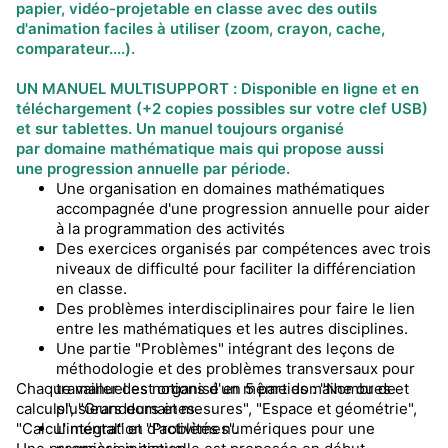
papier, vidéo-projetable en classe avec des outils
d'animation faciles à utiliser (zoom, crayon, cache,
comparateur....).
UN MANUEL MULTISUPPORT : Disponible en ligne et en
téléchargement (+2 copies possibles sur votre clef USB)
et sur tablettes. Un manuel toujours organisé
par
domaine mathématique
mais qui propose aussi
une
progression annuelle par période.
Une organisation en domaines mathématiques
accompagnée d'une progression annuelle pour aider
à la programmation des activités
Des exercices organisés par compétences avec trois
niveaux de difficulté pour faciliter la différenciation
en classe.
Des problèmes interdisciplinaires pour faire le lien
entre les mathématiques et les autres disciplines.
Une partie "Problèmes" intégrant des leçons de
méthodologie et des problèmes transversaux pour
Chaque manuel est organisé en 5 parties : "Nombres et
travailler des notions d'un même domaine ou de
calculs", "Grandeurs et mesures", "Espace et géométrie",
plusieurs domaines.
"Calcul mental" et "Problèmes".
L'intégration d'activités numériques pour une