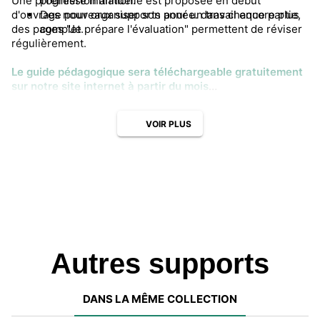
Une progression annuelle est proposée en début
première initiation.
d'ouvrage pour organiser son année. dans chaque partie,
Des nouveaux supports pour un travail encore plus
des pages "Je prépare l'évaluation" permettent de réviser
complet.
régulièrement.
Le guide pédagogique sera téléchargeable gratuitement
sur notre site internet à partir du mois
de
août
2016
(accès réservé aux enseignants).
VOIR PLUS
Autres supports
DANS LA MÊME COLLECTION