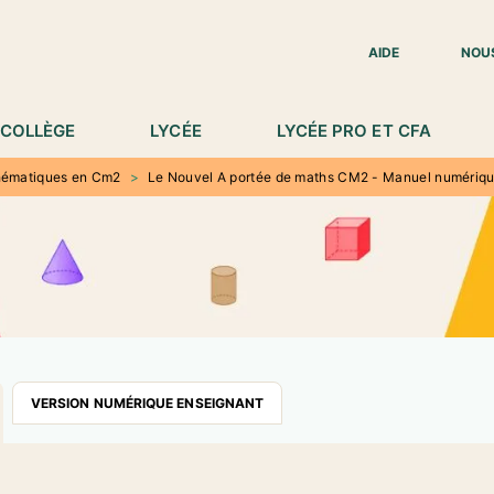
IED DE PAGE
AIDE
NOU
COLLÈGE
LYCÉE
LYCÉE PRO ET CFA
ématiques en Cm2
>
Le Nouvel A portée de maths CM2 - Manuel numérique
VERSION NUMÉRIQUE ENSEIGNANT