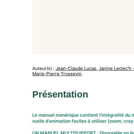
Auteur(s) :
Jean-Claude Lucas
,
Janine Leclec'h 
Marie-Pierre Trossevin
Présentation
Le manuel numérique contient l'intégralité du 
outils d'animation faciles à utiliser (zoom, cra
UN MANUEL MULTISUPPORT : Disponible en lign