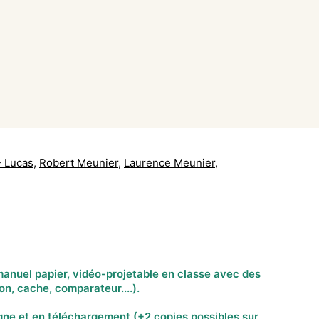
- Lucas
,
Robert Meunier
,
Laurence Meunier
,
manuel papier, vidéo-projetable en classe avec des
yon, cache, comparateur....).
e et en téléchargement (+2 copies possibles sur