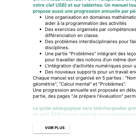
votre clef USB) et sur tablettes. Un manuel to
propose aussi une
progression annuelle par pé
Une organisation en domaines mathémati
aider à la programmation des activités
Des exercices organisés par compétences av
différenciation en classe.
Des problèmes interdisciplinaires pour fai
disciplines.
Une partie "Problèmes" intégrant des leç
pour travailler des notions d'un même do
L'intégration d'activités numériques pour u
Des nouveaux supports pour un travail en
Chaque manuel est organisé en 5 parties : "Nom
géométrie", "Calcul mental" et "Problèmes".
Une progression annuelle est proposée en débu
partie, des pages "Je prépare l'évaluation" perm
Le guide pédagogique sera téléchargeable gratu
de
août
2016
(accès réservé aux enseignants)
VOIR PLUS