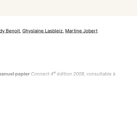
y Benoit
,
Ghyslaine Lasbleiz
,
Martine Jobert
e
 manuel papier
Connect 4
édition 2008
, consultable à