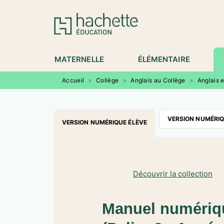
MENU
RECHERCHE
CONTENU
P
MATERNELLE
ÉLÉMENTAIRE
Accueil
>
Collège
>
Anglais au Collège
>
Anglais 
VERSION NUMÉRI
VERSION NUMÉRIQUE ÉLÈVE
Découvrir la collection
Manuel numériq