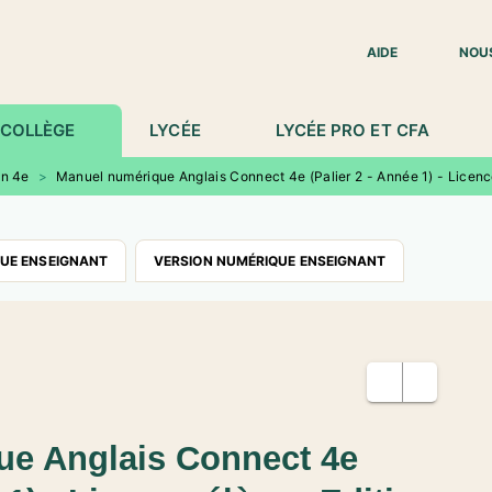
IED DE PAGE
AIDE
NOU
COLLÈGE
LYCÉE
LYCÉE PRO ET CFA
en 4e
>
Manuel numérique Anglais Connect 4e (Palier 2 - Année 1) - Licenc
QUE ENSEIGNANT
VERSION NUMÉRIQUE ENSEIGNANT
ue Anglais Connect 4e