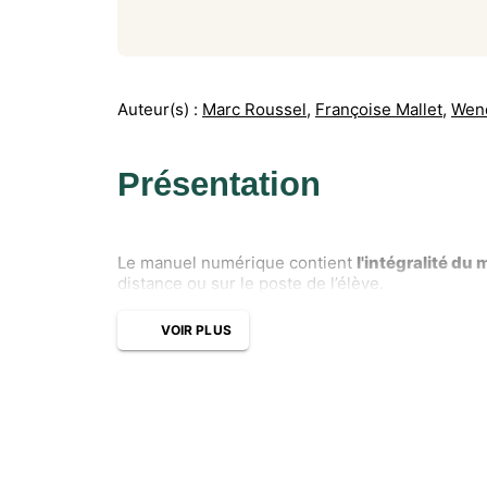
Auteur(s) :
Marc Roussel
,
Françoise Mallet
,
Wend
Présentation
Le manuel numérique contient
l'intégralité du
distance ou sur le poste de l’élève.
VOIR PLUS