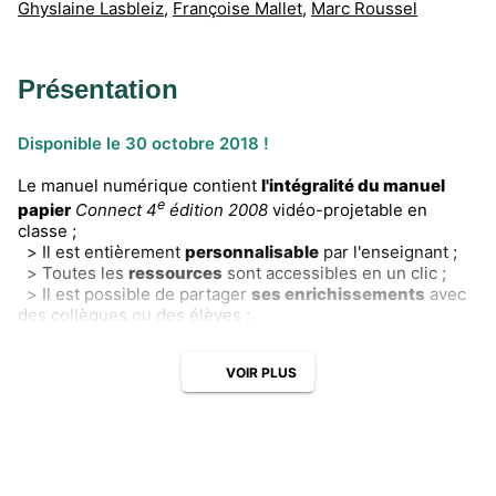
Ghyslaine Lasbleiz
,
Françoise Mallet
,
Marc Roussel
Présentation
Disponible le 30 octobre 2018 !
Le manuel numérique contient
l'intégralité du manuel
e
papier
Connect 4
édition 2008
vidéo-projetable en
classe ;
> Il est entièrement
personnalisable
par l'enseignant ;
> Toutes les
ressources
sont accessibles en un clic ;
> Il est possible de partager
ses enrichissements
avec
des collègues ou des élèves ;
VOIR PLUS