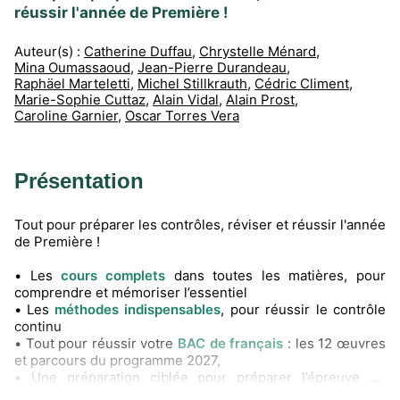
réussir l'année de Première !
Auteur(s) :
Catherine Duffau
,
Chrystelle Ménard
,
Mina Oumassaoud
,
Jean-Pierre Durandeau
,
Raphäel Marteletti
,
Michel Stillkrauth
,
Cédric Climent
,
Marie-Sophie Cuttaz
,
Alain Vidal
,
Alain Prost
,
Caroline Garnier
,
Oscar Torres Vera
Présentation
Tout pour préparer les contrôles, réviser et réussir l'année
de Première !
• Les
cours complets
dans toutes les matières, pour
comprendre et mémoriser l’essentiel
• Les
méthodes indispensables
, pour réussir le contrôle
continu
• Tout pour réussir votre
BAC de français
: les 12 œuvres
et parcours du programme 2027,
• Une préparation ciblée pour préparer l’épreuve de
Mathématiques