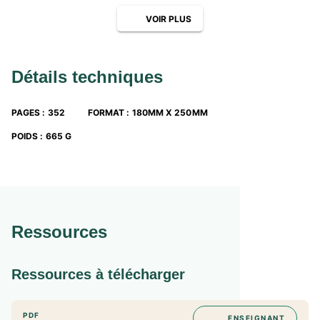
• Des sujets-types corrigés et les conseils indispensables
VOIR PLUS
pour réussir le commentaire, la contraction de texte,
l'essai et l’épreuve orale
Détails techniques
PAGES
:
352
FORMAT
:
180MM X 250MM
POIDS
:
665 G
Ressources
Ressources à télécharger
PDF
ENSEIGNANT