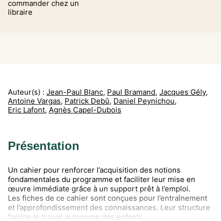
commander chez un
libraire
Auteur(s) :
Jean-Paul Blanc
,
Paul Bramand
,
Jacques Gély
,
Antoine Vargas
,
Patrick Debû
,
Daniel Peynichou
,
Eric Lafont
,
Agnès Capel-Dubois
Présentation
Un cahier pour renforcer l’acquisition des notions
fondamentales du programme et faciliter leur mise en
œuvre immédiate grâce à un support prêt à l’emploi.
Les fiches de ce cahier sont conçues pour l’entraînement
et l’approfondissement des connaissances. Leur structure
facilite le travail autonome des enfants.